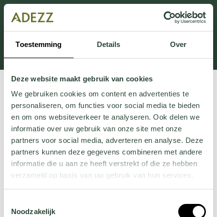
This section is currently under maintenance.
If you are missing information, you can call us at +31
413 745 423 or email us at
Toestemming
Details
Over
Customersupport@adezz.uk
.
Deze website maakt gebruik van cookies
We gebruiken cookies om content en advertenties te
personaliseren, om functies voor social media te bieden
en om ons websiteverkeer te analyseren. Ook delen we
informatie over uw gebruik van onze site met onze
partners voor social media, adverteren en analyse. Deze
partners kunnen deze gegevens combineren met andere
informatie die u aan ze heeft verstrekt of die ze hebben
verzameld op basis van uw gebruik van hun services.
Wil je meer weten over onze privacyverklaring? Dat lees
Toestemmingsselectie
je
hier
.
Noodzakelijk