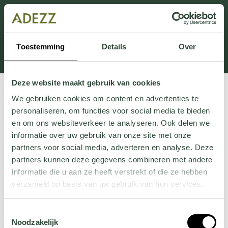
This section is currently under maintenance.
If you are missing information, you can call us at +31
413 745 423 or email us at
Toestemming
Details
Over
Customersupport@adezz.uk
.
Deze website maakt gebruik van cookies
We gebruiken cookies om content en advertenties te
personaliseren, om functies voor social media te bieden
en om ons websiteverkeer te analyseren. Ook delen we
informatie over uw gebruik van onze site met onze
partners voor social media, adverteren en analyse. Deze
partners kunnen deze gegevens combineren met andere
informatie die u aan ze heeft verstrekt of die ze hebben
verzameld op basis van uw gebruik van hun services.
Wil je meer weten over onze privacyverklaring? Dat lees
Toestemmingsselectie
je
hier
.
Noodzakelijk