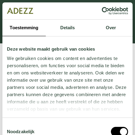
This section is currently under maintenance.
If you are missing information, you can call us at +31
413 745 423 or email us at
Toestemming
Details
Over
Customersupport@adezz.uk
.
Deze website maakt gebruik van cookies
We gebruiken cookies om content en advertenties te
personaliseren, om functies voor social media te bieden
en om ons websiteverkeer te analyseren. Ook delen we
informatie over uw gebruik van onze site met onze
partners voor social media, adverteren en analyse. Deze
partners kunnen deze gegevens combineren met andere
informatie die u aan ze heeft verstrekt of die ze hebben
verzameld op basis van uw gebruik van hun services.
Wil je meer weten over onze privacyverklaring? Dat lees
Toestemmingsselectie
je
hier
.
Noodzakelijk