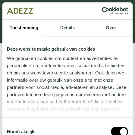
This section is currently under maintenance.
If you are missing information, you can call us at +31
413 745 423 or email us at
Toestemming
Details
Over
Customersupport@adezz.uk
.
Deze website maakt gebruik van cookies
We gebruiken cookies om content en advertenties te
personaliseren, om functies voor social media te bieden
en om ons websiteverkeer te analyseren. Ook delen we
informatie over uw gebruik van onze site met onze
partners voor social media, adverteren en analyse. Deze
partners kunnen deze gegevens combineren met andere
informatie die u aan ze heeft verstrekt of die ze hebben
verzameld op basis van uw gebruik van hun services.
Wil je meer weten over onze privacyverklaring? Dat lees
Toestemmingsselectie
je
hier
.
Noodzakelijk