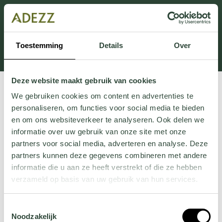
This section is currently under maintenance.
If you are missing information, you can call us at +31
413 745 423 or email us at
Toestemming
Details
Over
Customersupport@adezz.uk
.
Deze website maakt gebruik van cookies
We gebruiken cookies om content en advertenties te
personaliseren, om functies voor social media te bieden
en om ons websiteverkeer te analyseren. Ook delen we
informatie over uw gebruik van onze site met onze
partners voor social media, adverteren en analyse. Deze
partners kunnen deze gegevens combineren met andere
informatie die u aan ze heeft verstrekt of die ze hebben
verzameld op basis van uw gebruik van hun services.
Wil je meer weten over onze privacyverklaring? Dat lees
Toestemmingsselectie
je
hier
.
Noodzakelijk