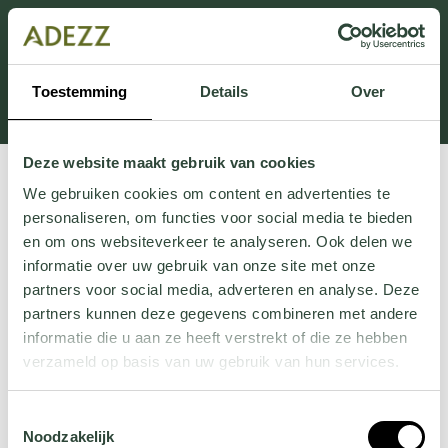
This section is currently under maintenance.
If you are missing information, you can call us at +31
413 745 423 or email us at
Toestemming
Details
Over
Customersupport@adezz.uk
.
Deze website maakt gebruik van cookies
We gebruiken cookies om content en advertenties te
personaliseren, om functies voor social media te bieden
en om ons websiteverkeer te analyseren. Ook delen we
informatie over uw gebruik van onze site met onze
partners voor social media, adverteren en analyse. Deze
partners kunnen deze gegevens combineren met andere
informatie die u aan ze heeft verstrekt of die ze hebben
verzameld op basis van uw gebruik van hun services.
Wil je meer weten over onze privacyverklaring? Dat lees
Toestemmingsselectie
je
hier
.
Noodzakelijk