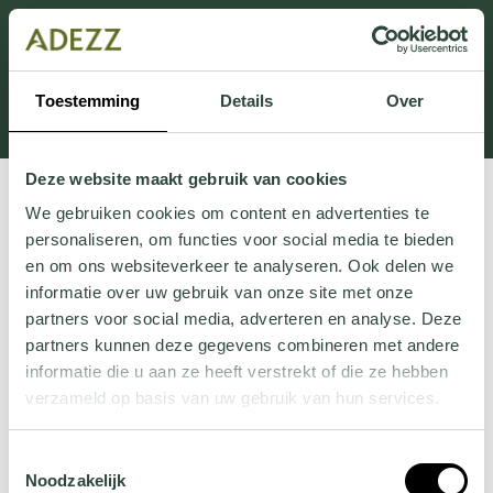
This section is currently under maintenance.
If you are missing information, you can call us at +31
413 745 423 or email us at
Toestemming
Details
Over
Customersupport@adezz.uk
.
Deze website maakt gebruik van cookies
We gebruiken cookies om content en advertenties te
personaliseren, om functies voor social media te bieden
en om ons websiteverkeer te analyseren. Ook delen we
informatie over uw gebruik van onze site met onze
partners voor social media, adverteren en analyse. Deze
partners kunnen deze gegevens combineren met andere
informatie die u aan ze heeft verstrekt of die ze hebben
verzameld op basis van uw gebruik van hun services.
Wil je meer weten over onze privacyverklaring? Dat lees
Toestemmingsselectie
je
hier
.
Noodzakelijk