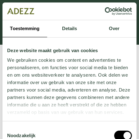
This section is currently under maintenance.
If you are missing information, you can call us at +31
413 745 423 or email us at
Toestemming
Details
Over
Customersupport@adezz.uk
.
Deze website maakt gebruik van cookies
We gebruiken cookies om content en advertenties te
personaliseren, om functies voor social media te bieden
en om ons websiteverkeer te analyseren. Ook delen we
informatie over uw gebruik van onze site met onze
partners voor social media, adverteren en analyse. Deze
partners kunnen deze gegevens combineren met andere
informatie die u aan ze heeft verstrekt of die ze hebben
verzameld op basis van uw gebruik van hun services.
Wil je meer weten over onze privacyverklaring? Dat lees
Toestemmingsselectie
je
hier
.
Noodzakelijk