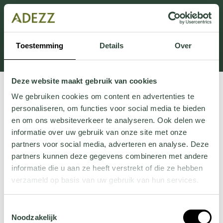
This section is currently under maintenance.
If you are missing information, you can call us at +31
413 745 423 or email us at
Toestemming
Details
Over
Customersupport@adezz.uk
.
Deze website maakt gebruik van cookies
We gebruiken cookies om content en advertenties te
personaliseren, om functies voor social media te bieden
en om ons websiteverkeer te analyseren. Ook delen we
informatie over uw gebruik van onze site met onze
partners voor social media, adverteren en analyse. Deze
partners kunnen deze gegevens combineren met andere
informatie die u aan ze heeft verstrekt of die ze hebben
verzameld op basis van uw gebruik van hun services.
Wil je meer weten over onze privacyverklaring? Dat lees
Toestemmingsselectie
je
hier
.
Noodzakelijk