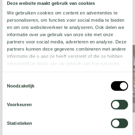
Deze website maakt gebruik van cookies
pergola en bois ou un étang apaisant pour une atmosphère 
authentique et charmante.
We gebruiken cookies om content en advertenties te
personaliseren, om functies voor social media te bieden
en om ons websiteverkeer te analyseren. Ook delen we
informatie over uw gebruik van onze site met onze
partners voor social media, adverteren en analyse. Deze
partners kunnen deze gegevens combineren met andere
informatie die u aan ze heeft verstrekt of die ze hebben
verzameld op basis van uw gebruik van hun services.
Wil je meer weten over onze privacyverklaring? Dat lees
Toestemmingsselectie
je
hier
.
Noodzakelijk
Voorkeuren
Statistieken