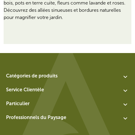
bois, pots en terre cuite, fleurs comme lavande et roses.
Découvrez des allées sinueuses et bordures naturelles
pour magnifier votre jardin.
Catégories de produits
Assortment
Service Clientèle
Les jardinières
Contact
Particulier
Éléments d'eau
A propos de nous
Échange et retour pour particuliers
Murs
Professionnels du Paysage
Postes vacants
Conditions générales pour particuliers
Socles
Login
Politique de confidentialité
Panneaux