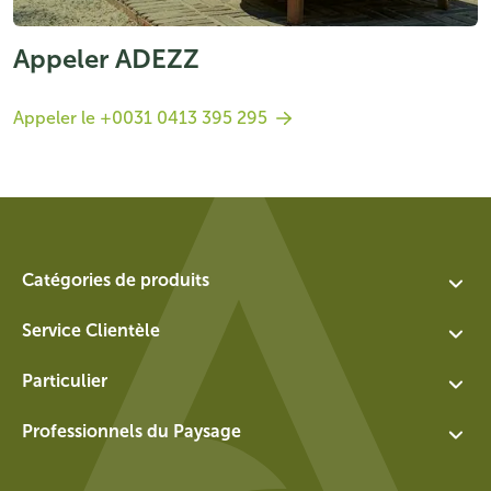
Appeler ADEZZ
Appeler le +0031 0413 395 295
Catégories de produits
Assortment
Service Clientèle
Les jardinières
Contact
Particulier
Éléments d'eau
A propos de nous
Échange et retour pour particuliers
Murs
Professionnels du Paysage
Postes vacants
Conditions générales pour particuliers
Socles
Login
Politique de confidentialité