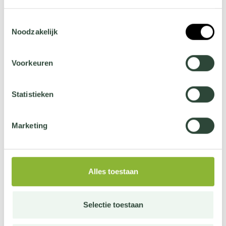
Wil je meer weten over onze privacyverklaring? Dat lees
Toestemmingsselectie
je
hier
.
Noodzakelijk
Déposer une plainte
Voorkeuren
Statistieken
Marketing
Alles toestaan
Selectie toestaan