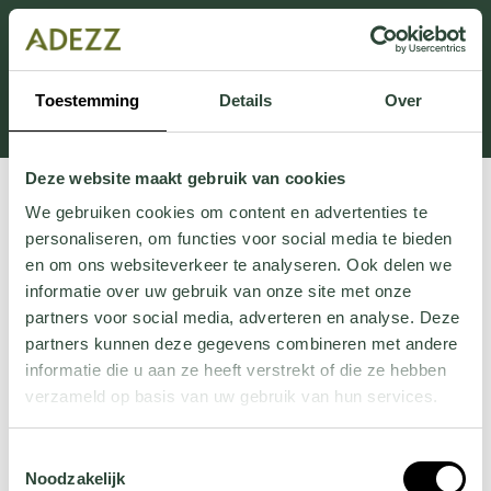
Cette section est actuellement en maintenance.
Si vous manquez des informations, vous pouvez nous
appeler au +31 413 395 295 ou nous envoyer un e-
Toestemming
Details
Over
mail à
Customersupport@adezz.fr
.
Deze website maakt gebruik van cookies
We gebruiken cookies om content en advertenties te
personaliseren, om functies voor social media te bieden
en om ons websiteverkeer te analyseren. Ook delen we
informatie over uw gebruik van onze site met onze
partners voor social media, adverteren en analyse. Deze
partners kunnen deze gegevens combineren met andere
informatie die u aan ze heeft verstrekt of die ze hebben
verzameld op basis van uw gebruik van hun services.
Wil je meer weten over onze privacyverklaring? Dat lees
Toestemmingsselectie
je
hier
.
Noodzakelijk