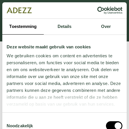
This section is currently under maintenance.
If you are missing information, you can call us at +31
413 745 423 or email us at
Toestemming
Details
Over
Customersupport@adezz.uk
.
Deze website maakt gebruik van cookies
We gebruiken cookies om content en advertenties te
personaliseren, om functies voor social media te bieden
en om ons websiteverkeer te analyseren. Ook delen we
informatie over uw gebruik van onze site met onze
partners voor social media, adverteren en analyse. Deze
partners kunnen deze gegevens combineren met andere
informatie die u aan ze heeft verstrekt of die ze hebben
verzameld op basis van uw gebruik van hun services.
Wil je meer weten over onze privacyverklaring? Dat lees
Toestemmingsselectie
je
hier
.
Noodzakelijk