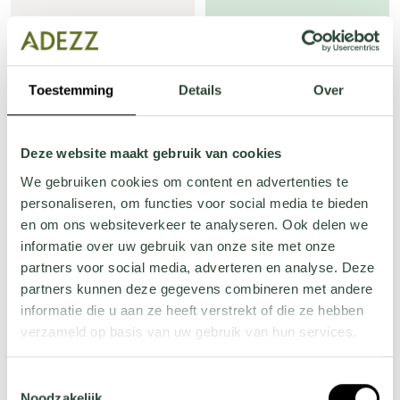
Inside and outside
Inside and outside
Toestemming
Details
Over
curves
corner
Deze website maakt gebruik van cookies
STRAIGHT
We gebruiken cookies om content en advertenties te
personaliseren, om functies voor social media te bieden
en om ons websiteverkeer te analyseren. Ook delen we
informatie over uw gebruik van onze site met onze
partners voor social media, adverteren en analyse. Deze
Different heights
partners kunnen deze gegevens combineren met andere
informatie die u aan ze heeft verstrekt of die ze hebben
verzameld op basis van uw gebruik van hun services.
SEATING STRAIGHT
SEATING CURVE
Wil je meer weten over onze privacyverklaring? Dat lees
Toestemmingsselectie
je
hier
.
Noodzakelijk