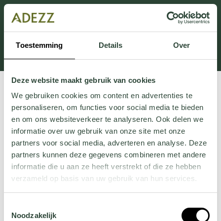
This section is currently under maintenance.
If you are missing information, you can call us at +31
413 745 423 or email us at
Toestemming
Details
Over
Customersupport@adezz.uk
.
Deze website maakt gebruik van cookies
We gebruiken cookies om content en advertenties te
personaliseren, om functies voor social media te bieden
en om ons websiteverkeer te analyseren. Ook delen we
informatie over uw gebruik van onze site met onze
partners voor social media, adverteren en analyse. Deze
partners kunnen deze gegevens combineren met andere
informatie die u aan ze heeft verstrekt of die ze hebben
verzameld op basis van uw gebruik van hun services.
Wil je meer weten over onze privacyverklaring? Dat lees
Toestemmingsselectie
je
hier
.
Noodzakelijk