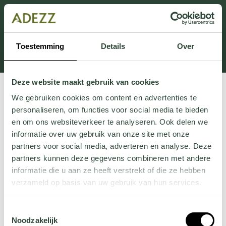
Cette section est actuellement en maintenance.
Si vous manquez des informations, vous pouvez nous
appeler au +31 413 395 295 ou nous envoyer un e-
Toestemming
Details
Over
mail à
Customersupport@adezz.fr
.
Deze website maakt gebruik van cookies
We gebruiken cookies om content en advertenties te
personaliseren, om functies voor social media te bieden
en om ons websiteverkeer te analyseren. Ook delen we
informatie over uw gebruik van onze site met onze
partners voor social media, adverteren en analyse. Deze
partners kunnen deze gegevens combineren met andere
informatie die u aan ze heeft verstrekt of die ze hebben
verzameld op basis van uw gebruik van hun services.
Wil je meer weten over onze privacyverklaring? Dat lees
Toestemmingsselectie
je
hier
.
Noodzakelijk