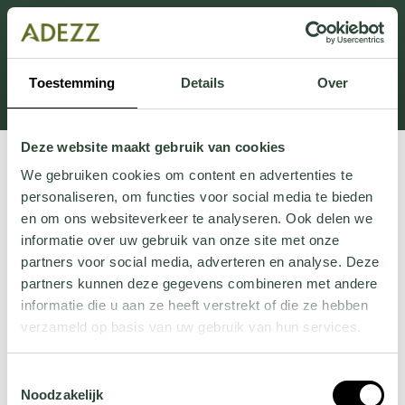
Cette section est actuellement en maintenance.
Si vous manquez des informations, vous pouvez nous
appeler au +31 413 395 295 ou nous envoyer un e-
Toestemming
Details
Over
mail à
Customersupport@adezz.fr
.
Deze website maakt gebruik van cookies
We gebruiken cookies om content en advertenties te
personaliseren, om functies voor social media te bieden
en om ons websiteverkeer te analyseren. Ook delen we
informatie over uw gebruik van onze site met onze
partners voor social media, adverteren en analyse. Deze
partners kunnen deze gegevens combineren met andere
informatie die u aan ze heeft verstrekt of die ze hebben
verzameld op basis van uw gebruik van hun services.
Wil je meer weten over onze privacyverklaring? Dat lees
Toestemmingsselectie
je
hier
.
Noodzakelijk