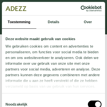
Ten dział jest obecnie w konserwacji. Jeśli brakuje Ci
informacji.
możesz zadzwonić pod numer +31 413 351 272 lub
Toestemming
Details
Over
wysłać e-mail na adres
Customersupport@adezz.pl
.
Deze website maakt gebruik van cookies
We gebruiken cookies om content en advertenties te
personaliseren, om functies voor social media te bieden
en om ons websiteverkeer te analyseren. Ook delen we
informatie over uw gebruik van onze site met onze
partners voor social media, adverteren en analyse. Deze
partners kunnen deze gegevens combineren met andere
informatie die u aan ze heeft verstrekt of die ze hebben
verzameld op basis van uw gebruik van hun services.
Wil je meer weten over onze privacyverklaring? Dat lees
Toestemmingsselectie
je
hier
.
Noodzakelijk