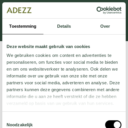
Ten dział jest obecnie w konserwacji. Jeśli brakuje Ci
informacji.
możesz zadzwonić pod numer +31 413 351 272 lub
Toestemming
Details
Over
wysłać e-mail na adres
Customersupport@adezz.pl
.
Deze website maakt gebruik van cookies
We gebruiken cookies om content en advertenties te
personaliseren, om functies voor social media te bieden
en om ons websiteverkeer te analyseren. Ook delen we
informatie over uw gebruik van onze site met onze
partners voor social media, adverteren en analyse. Deze
partners kunnen deze gegevens combineren met andere
informatie die u aan ze heeft verstrekt of die ze hebben
verzameld op basis van uw gebruik van hun services.
Wil je meer weten over onze privacyverklaring? Dat lees
Toestemmingsselectie
je
hier
.
Noodzakelijk