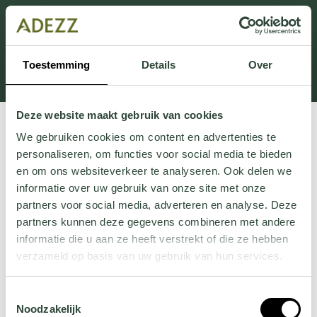
Ten dział jest obecnie w konserwacji. Jeśli brakuje Ci
informacji.
możesz zadzwonić pod numer +31 413 351 272 lub
Toestemming
Details
Over
wysłać e-mail na adres
Customersupport@adezz.pl
.
Deze website maakt gebruik van cookies
We gebruiken cookies om content en advertenties te
personaliseren, om functies voor social media te bieden
en om ons websiteverkeer te analyseren. Ook delen we
informatie over uw gebruik van onze site met onze
partners voor social media, adverteren en analyse. Deze
partners kunnen deze gegevens combineren met andere
informatie die u aan ze heeft verstrekt of die ze hebben
verzameld op basis van uw gebruik van hun services.
Wil je meer weten over onze privacyverklaring? Dat lees
Toestemmingsselectie
je
hier
.
Noodzakelijk