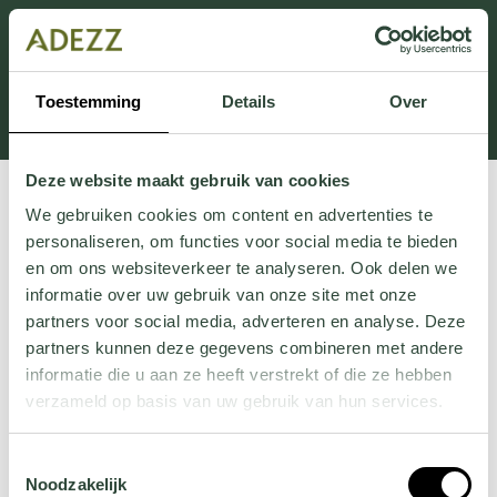
This section is currently under maintenance.
If you are missing information, you can call us at +31
413 745 423 or email us at
Toestemming
Details
Over
Customersupport@adezz.uk
.
Deze website maakt gebruik van cookies
We gebruiken cookies om content en advertenties te
personaliseren, om functies voor social media te bieden
en om ons websiteverkeer te analyseren. Ook delen we
informatie over uw gebruik van onze site met onze
partners voor social media, adverteren en analyse. Deze
partners kunnen deze gegevens combineren met andere
informatie die u aan ze heeft verstrekt of die ze hebben
verzameld op basis van uw gebruik van hun services.
Wil je meer weten over onze privacyverklaring? Dat lees
Toestemmingsselectie
je
hier
.
Noodzakelijk