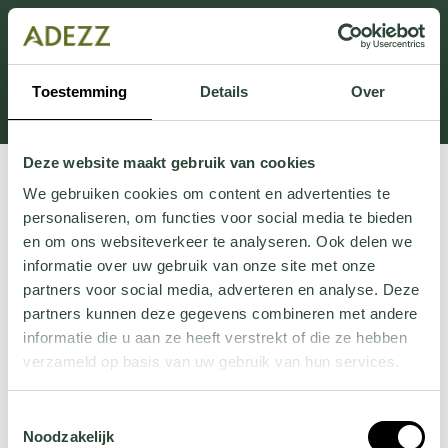
This section is currently under maintenance.
If you are missing information, you can call us at +31
413 745 423 or email us at
Toestemming
Details
Over
Customersupport@adezz.uk
.
Deze website maakt gebruik van cookies
We gebruiken cookies om content en advertenties te
personaliseren, om functies voor social media te bieden
en om ons websiteverkeer te analyseren. Ook delen we
informatie over uw gebruik van onze site met onze
partners voor social media, adverteren en analyse. Deze
partners kunnen deze gegevens combineren met andere
informatie die u aan ze heeft verstrekt of die ze hebben
verzameld op basis van uw gebruik van hun services.
Wil je meer weten over onze privacyverklaring? Dat lees
Toestemmingsselectie
je
hier
.
Noodzakelijk