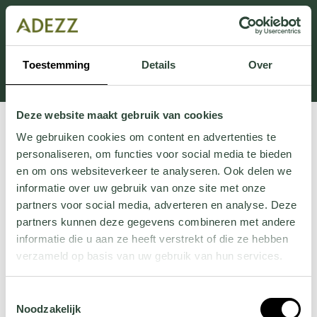
This section is currently under maintenance.
If you are missing information, you can call us at +31
413 745 423 or email us at
Toestemming
Details
Over
Customersupport@adezz.uk
.
Deze website maakt gebruik van cookies
We gebruiken cookies om content en advertenties te
personaliseren, om functies voor social media te bieden
en om ons websiteverkeer te analyseren. Ook delen we
informatie over uw gebruik van onze site met onze
partners voor social media, adverteren en analyse. Deze
partners kunnen deze gegevens combineren met andere
informatie die u aan ze heeft verstrekt of die ze hebben
verzameld op basis van uw gebruik van hun services.
Wil je meer weten over onze privacyverklaring? Dat lees
Toestemmingsselectie
je
hier
.
Noodzakelijk