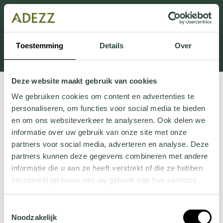
This section is currently under maintenance.
If you are missing information, you can call us at +31
413 745 423 or email us at
Toestemming
Details
Over
Customersupport@adezz.uk
.
Deze website maakt gebruik van cookies
We gebruiken cookies om content en advertenties te
personaliseren, om functies voor social media te bieden
en om ons websiteverkeer te analyseren. Ook delen we
informatie over uw gebruik van onze site met onze
partners voor social media, adverteren en analyse. Deze
partners kunnen deze gegevens combineren met andere
informatie die u aan ze heeft verstrekt of die ze hebben
verzameld op basis van uw gebruik van hun services.
Wil je meer weten over onze privacyverklaring? Dat lees
Toestemmingsselectie
je
hier
.
Noodzakelijk