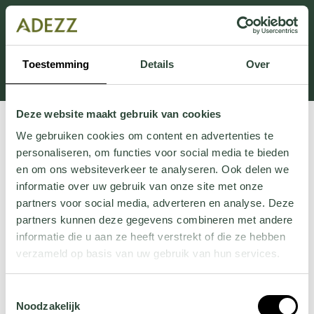
This section is currently under maintenance.
If you are missing information, you can call us at +31
413 745 423 or email us at
Toestemming
Details
Over
Customersupport@adezz.uk
.
Deze website maakt gebruik van cookies
We gebruiken cookies om content en advertenties te
personaliseren, om functies voor social media te bieden
en om ons websiteverkeer te analyseren. Ook delen we
informatie over uw gebruik van onze site met onze
partners voor social media, adverteren en analyse. Deze
partners kunnen deze gegevens combineren met andere
informatie die u aan ze heeft verstrekt of die ze hebben
verzameld op basis van uw gebruik van hun services.
Wil je meer weten over onze privacyverklaring? Dat lees
Toestemmingsselectie
je
hier
.
Noodzakelijk