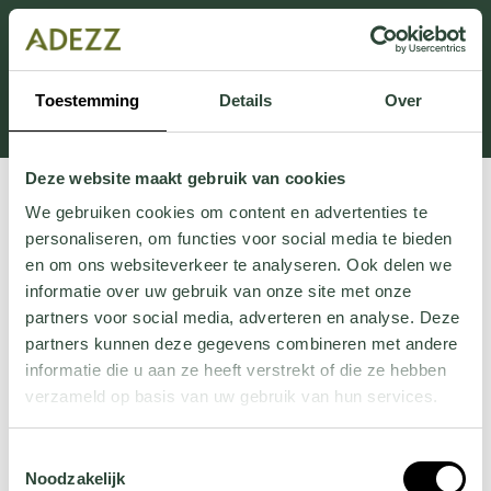
This section is currently under maintenance.
If you are missing information, you can call us at +31
413 745 423 or email us at
Toestemming
Details
Over
Customersupport@adezz.uk
.
Deze website maakt gebruik van cookies
We gebruiken cookies om content en advertenties te
personaliseren, om functies voor social media te bieden
en om ons websiteverkeer te analyseren. Ook delen we
informatie over uw gebruik van onze site met onze
partners voor social media, adverteren en analyse. Deze
partners kunnen deze gegevens combineren met andere
informatie die u aan ze heeft verstrekt of die ze hebben
verzameld op basis van uw gebruik van hun services.
Wil je meer weten over onze privacyverklaring? Dat lees
Toestemmingsselectie
je
hier
.
Noodzakelijk