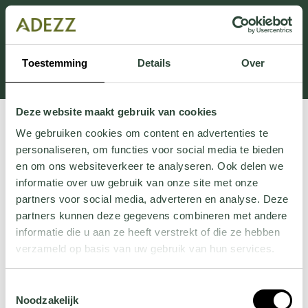
Cette section est actuellement en maintenance.
Si vous manquez des informations, vous pouvez nous
appeler au +31 413 395 295 ou nous envoyer un e-
Toestemming
Details
Over
mail à
Customersupport@adezz.fr
.
Deze website maakt gebruik van cookies
We gebruiken cookies om content en advertenties te
personaliseren, om functies voor social media te bieden
en om ons websiteverkeer te analyseren. Ook delen we
informatie over uw gebruik van onze site met onze
partners voor social media, adverteren en analyse. Deze
partners kunnen deze gegevens combineren met andere
informatie die u aan ze heeft verstrekt of die ze hebben
verzameld op basis van uw gebruik van hun services.
Wil je meer weten over onze privacyverklaring? Dat lees
Toestemmingsselectie
je
hier
.
Noodzakelijk