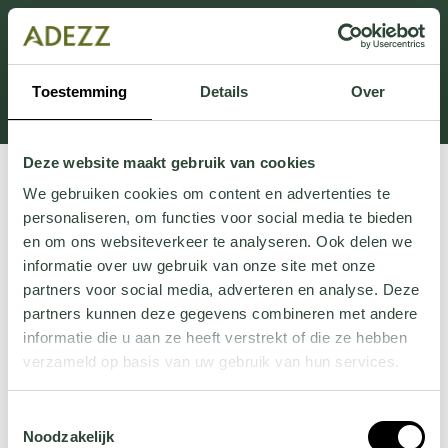
Cette section est actuellement en maintenance.
Si vous manquez des informations, vous pouvez nous
appeler au +31 413 395 295 ou nous envoyer un e-
Toestemming
Details
Over
mail à
Customersupport@adezz.fr
.
Deze website maakt gebruik van cookies
We gebruiken cookies om content en advertenties te
personaliseren, om functies voor social media te bieden
en om ons websiteverkeer te analyseren. Ook delen we
informatie over uw gebruik van onze site met onze
partners voor social media, adverteren en analyse. Deze
partners kunnen deze gegevens combineren met andere
informatie die u aan ze heeft verstrekt of die ze hebben
verzameld op basis van uw gebruik van hun services.
Wil je meer weten over onze privacyverklaring? Dat lees
Toestemmingsselectie
je
hier
.
Noodzakelijk