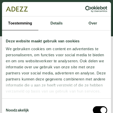
Cette section est actuellement en maintenance.
Si vous manquez des informations, vous pouvez nous
appeler au +31 413 395 295 ou nous envoyer un e-
Toestemming
Details
Over
mail à
Customersupport@adezz.fr
.
Deze website maakt gebruik van cookies
We gebruiken cookies om content en advertenties te
personaliseren, om functies voor social media te bieden
en om ons websiteverkeer te analyseren. Ook delen we
informatie over uw gebruik van onze site met onze
partners voor social media, adverteren en analyse. Deze
partners kunnen deze gegevens combineren met andere
informatie die u aan ze heeft verstrekt of die ze hebben
verzameld op basis van uw gebruik van hun services.
Wil je meer weten over onze privacyverklaring? Dat lees
Toestemmingsselectie
je
hier
.
Noodzakelijk