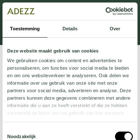
Ten dział jest obecnie w konserwacji. Jeśli brakuje Ci
informacji.
możesz zadzwonić pod numer +31 413 351 272 lub
Toestemming
Details
Over
wysłać e-mail na adres
Customersupport@adezz.pl
.
Deze website maakt gebruik van cookies
We gebruiken cookies om content en advertenties te
personaliseren, om functies voor social media te bieden
en om ons websiteverkeer te analyseren. Ook delen we
informatie over uw gebruik van onze site met onze
partners voor social media, adverteren en analyse. Deze
partners kunnen deze gegevens combineren met andere
informatie die u aan ze heeft verstrekt of die ze hebben
verzameld op basis van uw gebruik van hun services.
Wil je meer weten over onze privacyverklaring? Dat lees
Toestemmingsselectie
je
hier
.
Noodzakelijk