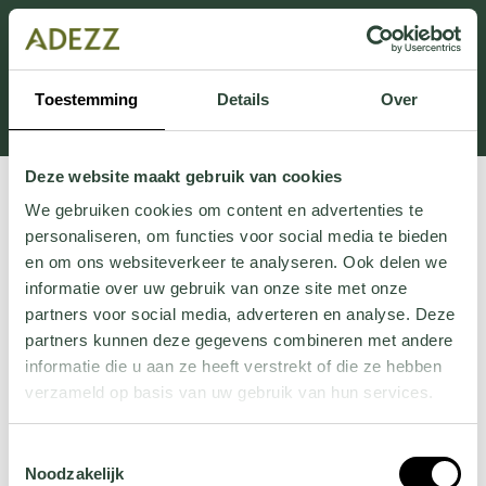
Ten dział jest obecnie w konserwacji. Jeśli brakuje Ci
informacji.
możesz zadzwonić pod numer +31 413 351 272 lub
Toestemming
Details
Over
wysłać e-mail na adres
Customersupport@adezz.pl
.
Deze website maakt gebruik van cookies
We gebruiken cookies om content en advertenties te
personaliseren, om functies voor social media te bieden
en om ons websiteverkeer te analyseren. Ook delen we
informatie over uw gebruik van onze site met onze
partners voor social media, adverteren en analyse. Deze
partners kunnen deze gegevens combineren met andere
informatie die u aan ze heeft verstrekt of die ze hebben
verzameld op basis van uw gebruik van hun services.
Wil je meer weten over onze privacyverklaring? Dat lees
Toestemmingsselectie
je
hier
.
Noodzakelijk