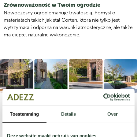
Zrównoważoność w Twoim ogrodzie
Nowoczesny ogród emanuje trwałością. Pomyśl o 
materiałach takich jak stal Corten, która nie tylko jest 
wytrzymała i odporna na warunki atmosferyczne, ale także 
ma ciepłe, naturalne wykończenie. 
Eleganckie panele i nowoczesne donice tworzą schludny i 
świeży wygląd. Proste linie i intensywna zieleń razem 
zapewniają równowagę i spokój. Wybierz materiały takie 
Toestemming
Details
Over
jak aluminium lub poliester dla nowoczesnego 
wykończenia. Dzięki temu stworzysz stylowy i praktyczny 
ogród, w którym będziesz mógł cieszyć się spokojem i 
Deze website maakt gebruik van cookies