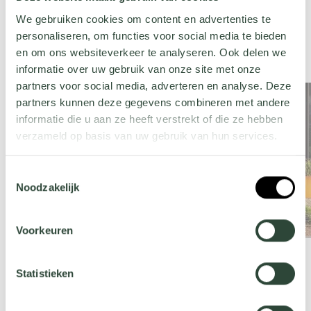
przytulnością.
We gebruiken cookies om content en advertenties te
personaliseren, om functies voor social media te bieden
en om ons websiteverkeer te analyseren. Ook delen we
informatie over uw gebruik van onze site met onze
partners voor social media, adverteren en analyse. Deze
partners kunnen deze gegevens combineren met andere
informatie die u aan ze heeft verstrekt of die ze hebben
verzameld op basis van uw gebruik van hun services.
Wil je meer weten over onze privacyverklaring? Dat lees
Toestemmingsselectie
je
hier
.
Noodzakelijk
Voorkeuren
Statistieken