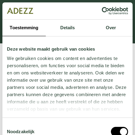
This section is currently under maintenance.
If you are missing information, you can call us at +31
413 745 423 or email us at
Toestemming
Details
Over
Customersupport@adezz.uk
.
Deze website maakt gebruik van cookies
We gebruiken cookies om content en advertenties te
personaliseren, om functies voor social media te bieden
en om ons websiteverkeer te analyseren. Ook delen we
informatie over uw gebruik van onze site met onze
partners voor social media, adverteren en analyse. Deze
partners kunnen deze gegevens combineren met andere
informatie die u aan ze heeft verstrekt of die ze hebben
verzameld op basis van uw gebruik van hun services.
Wil je meer weten over onze privacyverklaring? Dat lees
Toestemmingsselectie
je
hier
.
Noodzakelijk