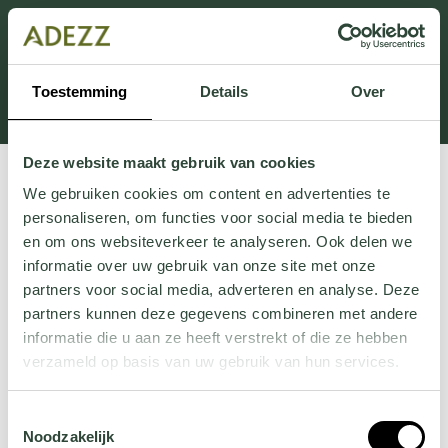
Cette section est actuellement en maintenance.
Si vous manquez des informations, vous pouvez nous
appeler au +31 413 395 295 ou nous envoyer un e-
Toestemming
Details
Over
mail à
Customersupport@adezz.fr
.
Deze website maakt gebruik van cookies
We gebruiken cookies om content en advertenties te
personaliseren, om functies voor social media te bieden
en om ons websiteverkeer te analyseren. Ook delen we
informatie over uw gebruik van onze site met onze
partners voor social media, adverteren en analyse. Deze
partners kunnen deze gegevens combineren met andere
informatie die u aan ze heeft verstrekt of die ze hebben
verzameld op basis van uw gebruik van hun services.
Wil je meer weten over onze privacyverklaring? Dat lees
Toestemmingsselectie
je
hier
.
Noodzakelijk