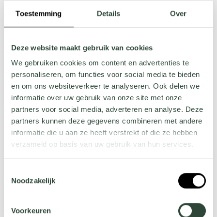
Toestemming
Details
Over
Deze website maakt gebruik van cookies
We gebruiken cookies om content en advertenties te
personaliseren, om functies voor social media te bieden
en om ons websiteverkeer te analyseren. Ook delen we
informatie over uw gebruik van onze site met onze
partners voor social media, adverteren en analyse. Deze
partners kunnen deze gegevens combineren met andere
Stap 4
informatie die u aan ze heeft verstrekt of die ze hebben
verzameld op basis van uw gebruik van hun services.
UITWERKING
Wil je meer weten over onze privacyverklaring? Dat lees
Toestemmingsselectie
Van concept naar tekening. We maken een eerste
je
hier
.
Noodzakelijk
tekening voor de productie van een prototype. Hierbij
houden wij rekening met de visuele kenmerken van
het concept, maar zijn ook de kwaliteitseisen zeer
Voorkeuren