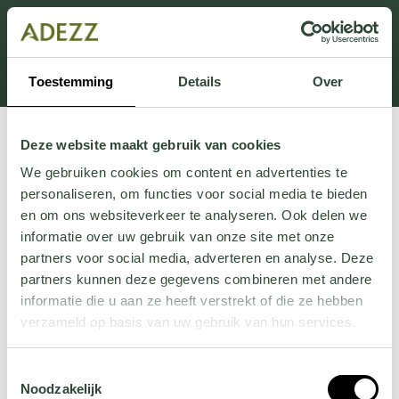
Dit onderdeel is momenteel in onderhoud.
Als je informatie mist kun je ons bellen +31 413 274
168 of mailen
Customersupport@adezz.com
.
Toestemming
Details
Over
Deze website maakt gebruik van cookies
We gebruiken cookies om content en advertenties te
personaliseren, om functies voor social media te bieden
en om ons websiteverkeer te analyseren. Ook delen we
informatie over uw gebruik van onze site met onze
partners voor social media, adverteren en analyse. Deze
partners kunnen deze gegevens combineren met andere
informatie die u aan ze heeft verstrekt of die ze hebben
verzameld op basis van uw gebruik van hun services.
Wil je meer weten over onze privacyverklaring? Dat lees
Toestemmingsselectie
je
hier
.
Noodzakelijk