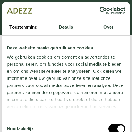
Dit onderdeel is momenteel in onderhoud.
Als je informatie mist kun je ons bellen +31 413 274
168 of mailen
Customersupport@adezz.com
.
Toestemming
Details
Over
Deze website maakt gebruik van cookies
We gebruiken cookies om content en advertenties te
personaliseren, om functies voor social media te bieden
en om ons websiteverkeer te analyseren. Ook delen we
informatie over uw gebruik van onze site met onze
partners voor social media, adverteren en analyse. Deze
partners kunnen deze gegevens combineren met andere
informatie die u aan ze heeft verstrekt of die ze hebben
verzameld op basis van uw gebruik van hun services.
Wil je meer weten over onze privacyverklaring? Dat lees
Toestemmingsselectie
je
hier
.
Noodzakelijk