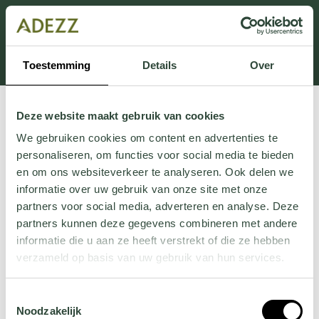
Dit onderdeel is momenteel in onderhoud.
Als je informatie mist kun je ons bellen +31 413 274
168 of mailen
Customersupport@adezz.com
.
Toestemming
Details
Over
Deze website maakt gebruik van cookies
We gebruiken cookies om content en advertenties te
personaliseren, om functies voor social media te bieden
en om ons websiteverkeer te analyseren. Ook delen we
informatie over uw gebruik van onze site met onze
partners voor social media, adverteren en analyse. Deze
partners kunnen deze gegevens combineren met andere
informatie die u aan ze heeft verstrekt of die ze hebben
verzameld op basis van uw gebruik van hun services.
Wil je meer weten over onze privacyverklaring? Dat lees
Toestemmingsselectie
je
hier
.
Noodzakelijk