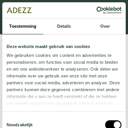
Dit onderdeel is momenteel in onderhoud.
Als je informatie mist kun je ons bellen +31 413 274
168 of mailen
Customersupport@adezz.com
.
Toestemming
Details
Over
Deze website maakt gebruik van cookies
We gebruiken cookies om content en advertenties te
personaliseren, om functies voor social media te bieden
en om ons websiteverkeer te analyseren. Ook delen we
informatie over uw gebruik van onze site met onze
partners voor social media, adverteren en analyse. Deze
partners kunnen deze gegevens combineren met andere
informatie die u aan ze heeft verstrekt of die ze hebben
verzameld op basis van uw gebruik van hun services.
Wil je meer weten over onze privacyverklaring? Dat lees
Toestemmingsselectie
je
hier
.
Noodzakelijk