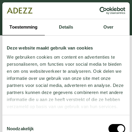
Dit onderdeel is momenteel in onderhoud.
Als je informatie mist kun je ons bellen +31 413 274
168 of mailen
Customersupport@adezz.com
.
Toestemming
Details
Over
Deze website maakt gebruik van cookies
We gebruiken cookies om content en advertenties te
personaliseren, om functies voor social media te bieden
en om ons websiteverkeer te analyseren. Ook delen we
informatie over uw gebruik van onze site met onze
partners voor social media, adverteren en analyse. Deze
partners kunnen deze gegevens combineren met andere
informatie die u aan ze heeft verstrekt of die ze hebben
verzameld op basis van uw gebruik van hun services.
Wil je meer weten over onze privacyverklaring? Dat lees
Toestemmingsselectie
je
hier
.
Noodzakelijk