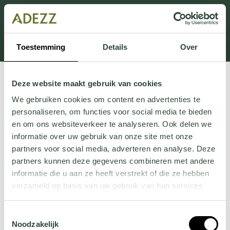
Dit onderdeel is momenteel in onderhoud.
Als je informatie mist kun je ons bellen +31 413 274
168 of mailen
Customersupport@adezz.com
.
Toestemming
Details
Over
Deze website maakt gebruik van cookies
We gebruiken cookies om content en advertenties te
personaliseren, om functies voor social media te bieden
en om ons websiteverkeer te analyseren. Ook delen we
informatie over uw gebruik van onze site met onze
partners voor social media, adverteren en analyse. Deze
partners kunnen deze gegevens combineren met andere
informatie die u aan ze heeft verstrekt of die ze hebben
verzameld op basis van uw gebruik van hun services.
Wil je meer weten over onze privacyverklaring? Dat lees
Toestemmingsselectie
je
hier
.
Noodzakelijk