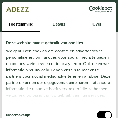
Dit onderdeel is momenteel in onderhoud.
Als je informatie mist kun je ons bellen +31 413 274
168 of mailen
Customersupport@adezz.com
.
Toestemming
Details
Over
Deze website maakt gebruik van cookies
We gebruiken cookies om content en advertenties te
personaliseren, om functies voor social media te bieden
en om ons websiteverkeer te analyseren. Ook delen we
informatie over uw gebruik van onze site met onze
partners voor social media, adverteren en analyse. Deze
partners kunnen deze gegevens combineren met andere
informatie die u aan ze heeft verstrekt of die ze hebben
verzameld op basis van uw gebruik van hun services.
Wil je meer weten over onze privacyverklaring? Dat lees
Toestemmingsselectie
je
hier
.
Noodzakelijk