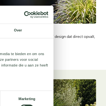
Over
n strak, conisch ‘krater‑achtig’ design dat direct opvalt, 
 warme LED‑verlichting.
 media te bieden en om ons
ze partners voor social
nformatie die u aan ze heeft
Marketing