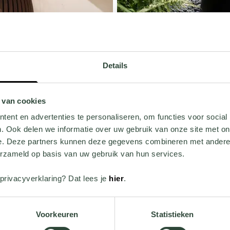
COVE
Details
mboe met een ronde, 
Deze nieuwe watertafel heeft ee
uiten.
met rustig kabbelend water en
 van cookies
ent en advertenties te personaliseren, om functies voor social
Meer informatie
. Ook delen we informatie over uw gebruik van onze site met on
e. Deze partners kunnen deze gegevens combineren met andere i
erzameld op basis van uw gebruik van hun services.
privacyverklaring? Dat lees je
hier
.
Voorkeuren
Statistieken