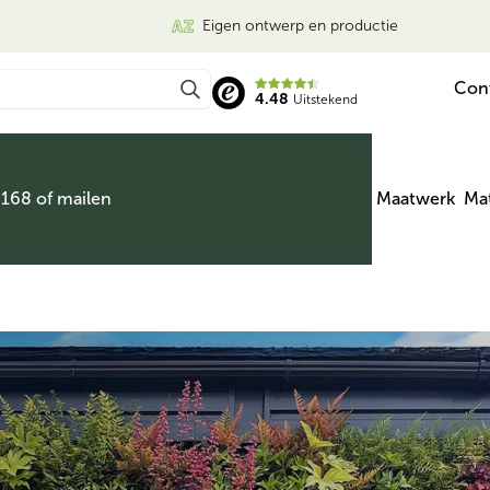
Eigen ontwerp en productie
Con
4.48
Uitstekend
 168 of mailen
Maatwerk
Mat