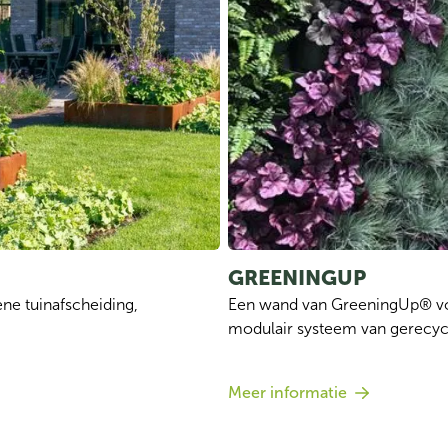
GREENINGUP
ne tuinafscheiding, 
Een wand van GreeningUp® voe
modulair systeem van gerecycl
Meer informatie