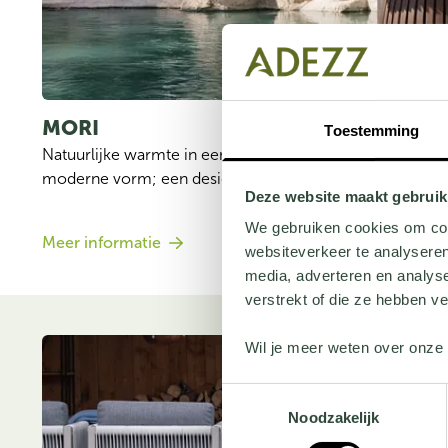
MORI 
Toestemming
Natuurlijke warmte in een modern jasje — duurzaam ba
moderne vorm; een design plantenbak voor binnen én b
Deze website maakt gebruik
We gebruiken cookies om cont
Meer informatie
websiteverkeer te analyseren
media, adverteren en analys
verstrekt of die ze hebben v
Wil je meer weten over onze 
Toestemmingsselectie
Noodzakelijk