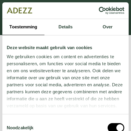
Dit onderdeel is momenteel in onderhoud.
Als je informatie mist kun je ons bellen +31 413 274
168 of mailen
Customersupport@adezz.com
.
Toestemming
Details
Over
Deze website maakt gebruik van cookies
We gebruiken cookies om content en advertenties te
personaliseren, om functies voor social media te bieden
en om ons websiteverkeer te analyseren. Ook delen we
informatie over uw gebruik van onze site met onze
partners voor social media, adverteren en analyse. Deze
partners kunnen deze gegevens combineren met andere
informatie die u aan ze heeft verstrekt of die ze hebben
verzameld op basis van uw gebruik van hun services.
Wil je meer weten over onze privacyverklaring? Dat lees
Toestemmingsselectie
je
hier
.
Noodzakelijk