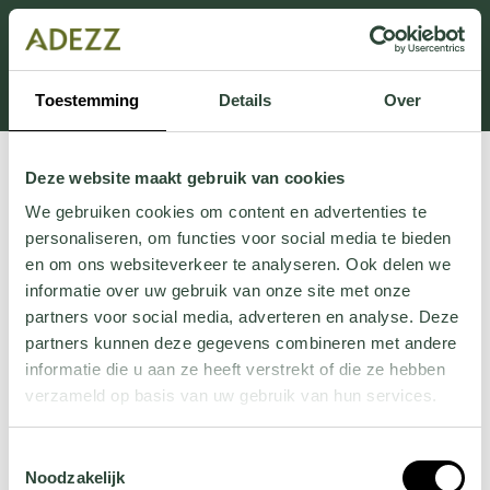
Dit onderdeel is momenteel in onderhoud.
Als je informatie mist kun je ons bellen +31 413 274
168 of mailen
Customersupport@adezz.com
.
Toestemming
Details
Over
Deze website maakt gebruik van cookies
We gebruiken cookies om content en advertenties te
personaliseren, om functies voor social media te bieden
en om ons websiteverkeer te analyseren. Ook delen we
informatie over uw gebruik van onze site met onze
partners voor social media, adverteren en analyse. Deze
partners kunnen deze gegevens combineren met andere
informatie die u aan ze heeft verstrekt of die ze hebben
verzameld op basis van uw gebruik van hun services.
Wil je meer weten over onze privacyverklaring? Dat lees
Toestemmingsselectie
je
hier
.
Noodzakelijk