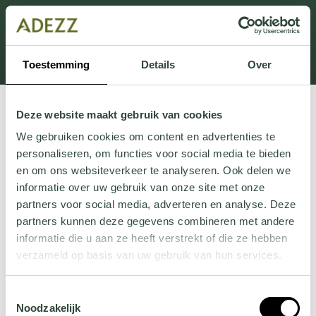
Dit onderdeel is momenteel in onderhoud.
Als je informatie mist kun je ons bellen +31 413 274
168 of mailen
Customersupport@adezz.com
.
Toestemming
Details
Over
Deze website maakt gebruik van cookies
We gebruiken cookies om content en advertenties te
personaliseren, om functies voor social media te bieden
en om ons websiteverkeer te analyseren. Ook delen we
informatie over uw gebruik van onze site met onze
partners voor social media, adverteren en analyse. Deze
partners kunnen deze gegevens combineren met andere
informatie die u aan ze heeft verstrekt of die ze hebben
verzameld op basis van uw gebruik van hun services.
Wil je meer weten over onze privacyverklaring? Dat lees
Toestemmingsselectie
je
hier
.
Noodzakelijk