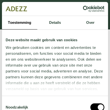
Dit onderdeel is momenteel in onderhoud.
Als je informatie mist kun je ons bellen +31 413 274
168 of mailen
Customersupport@adezz.com
.
Toestemming
Details
Over
Deze website maakt gebruik van cookies
We gebruiken cookies om content en advertenties te
personaliseren, om functies voor social media te bieden
en om ons websiteverkeer te analyseren. Ook delen we
informatie over uw gebruik van onze site met onze
partners voor social media, adverteren en analyse. Deze
partners kunnen deze gegevens combineren met andere
informatie die u aan ze heeft verstrekt of die ze hebben
verzameld op basis van uw gebruik van hun services.
Wil je meer weten over onze privacyverklaring? Dat lees
Toestemmingsselectie
je
hier
.
Noodzakelijk