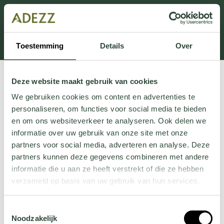
Dit onderdeel is momenteel in onderhoud.
Als je informatie mist kun je ons bellen +31 413 274
168 of mailen
Customersupport@adezz.com
.
Toestemming
Details
Over
Deze website maakt gebruik van cookies
We gebruiken cookies om content en advertenties te
personaliseren, om functies voor social media te bieden
en om ons websiteverkeer te analyseren. Ook delen we
informatie over uw gebruik van onze site met onze
partners voor social media, adverteren en analyse. Deze
partners kunnen deze gegevens combineren met andere
informatie die u aan ze heeft verstrekt of die ze hebben
verzameld op basis van uw gebruik van hun services.
Wil je meer weten over onze privacyverklaring? Dat lees
Toestemmingsselectie
je
hier
.
Noodzakelijk