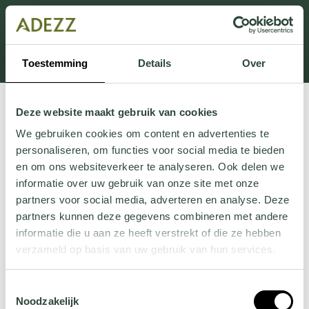
Dit onderdeel is momenteel in onderhoud.
Als je informatie mist kun je ons bellen +31 413 274
168 of mailen
Customersupport@adezz.com
.
Toestemming
Details
Over
Deze website maakt gebruik van cookies
We gebruiken cookies om content en advertenties te
personaliseren, om functies voor social media te bieden
en om ons websiteverkeer te analyseren. Ook delen we
informatie over uw gebruik van onze site met onze
partners voor social media, adverteren en analyse. Deze
partners kunnen deze gegevens combineren met andere
informatie die u aan ze heeft verstrekt of die ze hebben
verzameld op basis van uw gebruik van hun services.
Wil je meer weten over onze privacyverklaring? Dat lees
Toestemmingsselectie
je
hier
.
Noodzakelijk