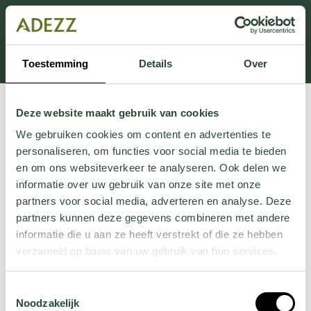
Dit onderdeel is momenteel in onderhoud.
Als je informatie mist kun je ons bellen +31 413 274
168 of mailen
Customersupport@adezz.com
.
Toestemming
Details
Over
Deze website maakt gebruik van cookies
We gebruiken cookies om content en advertenties te
personaliseren, om functies voor social media te bieden
en om ons websiteverkeer te analyseren. Ook delen we
informatie over uw gebruik van onze site met onze
partners voor social media, adverteren en analyse. Deze
partners kunnen deze gegevens combineren met andere
informatie die u aan ze heeft verstrekt of die ze hebben
verzameld op basis van uw gebruik van hun services.
Wil je meer weten over onze privacyverklaring? Dat lees
Toestemmingsselectie
je
hier
.
Noodzakelijk